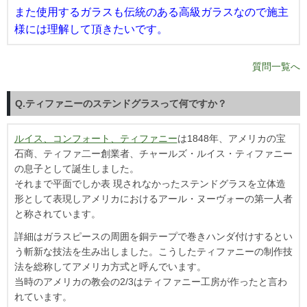
また使用するガラスも伝統のある高級ガラスなので施主
様には理解して頂きたいです。
質問一覧へ
Q.ティファニーのステンドグラスって何ですか？
ルイス、コンフォート、ティファニー
は1848年、アメリカの宝
石商、ティファ二ー創業者、チャールズ・ルイス・ティファニー
の息子として誕生しました。
それまで平面でしか表 現されなかったステンドグラスを立体造
形として表現しアメリカにおけるアール・ヌーヴォーの第一人者
と称されています。
詳細はガラスピースの周囲を銅テープで巻きハンダ付けするとい
う斬新な技法を生み出しました。こうしたティファニーの制作技
法を総称してアメリカ方式と呼んでいます。
当時のアメリカの教会の2/3はティファニー工房が作ったと言わ
れています。