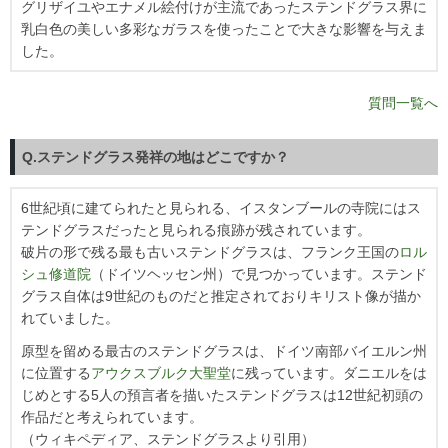
グリザイユやエナメル絵付けが主流であったステンドグラス界に
乳白色の美しい多彩なガラスを使ったことで大きな影響を与えま
した。
質問一覧へ
Q.ステンドグラス発祥の地はどこですか？
6世紀頃に建てられたと見られる、イスタンブールの寺院にはス
テンドグラスだったと見られる痕跡が残されています。
破片の形で残る最も古いステンドグラスは、フランク王国の
ロル
シュ修道院
（ドイツヘッセン州）で見つかっています。ステンド
グラス自体は9世紀のものだと推定されておりキリスト像が描か
れていました。
原型を留める最古のステンドグラスは、ドイツ南部バイエルン州
に位置する
アウクスブルク大聖堂
に残っています。ダニエルをは
じめとする5人の預言者を描いたステンドグラスは12世紀初頭の
作品だと考えられています。
（ウィキペディア、ステンドグラスより引用）