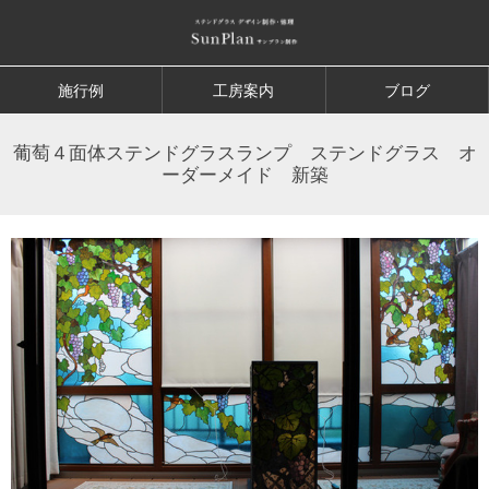
施行例
工房案内
ブログ
葡萄４面体ステンドグラスランプ ステンドグラス オ
ーダーメイド 新築