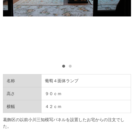
名称
葡萄４面体ランプ
高さ
９０ｃｍ
横幅
４２ｃｍ
葛飾区の以前小川三知模写パネルを設置したお宅からの注文でし
た。