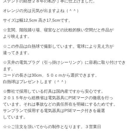
ステンドの経歴２８年の私が丁寧に仕上げました。
オレンジの光は元気が出ますよね（＾＾）
サイズは幅12,5cm 高さ17,5cmです。
☆玄関、階段踊り場、寝室などの比較的狭い空間だと作品が
より映えます。
☆この作品は白熱球で撮影しています。電球により見え方が
違ってきます。
☆天井の電気プラグ（引っ掛けシーリング）に容易に取り付けでき
ます。
コードの長さは30cm、５０ｃｍから選択できます。
白熱球はプレゼントします（＾＾）
☆弊社で採用している灯具は国内産ですから安心です。
２０１５年から総務省は電気器具にPSEマークの徹底を行っ
ています。それは事故などの責任所在を明確にするためです。
サンプランで採用する電気器具はPSEマーク付きを厳選
しています。
☆☆ご注文を頂いてからの制作となります。３営業日