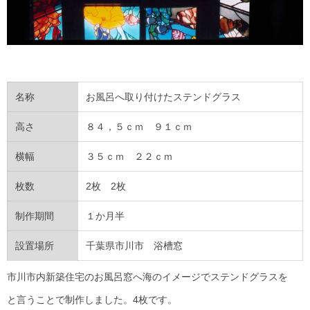
名称
お風呂へ取り付けたステンドグラス
高さ
８４，５ｃｍ ９１ｃｍ
横幅
３５ｃｍ ２２ｃｍ
枚数
2枚 2枚
制作期間
１か月半
設置場所
千葉県市川市 浴槽窓
市川市内新築住宅のお風呂窓へ海のイメージでステンドグラスを
と言うことで制作しました。4枚です。