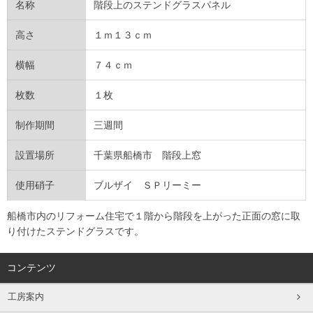
名称
階段上のステンドグラスパネル
高さ
１ｍ１３ｃｍ
横幅
７４ｃｍ
枚数
１枚
制作期間
三週間
設置場所
千葉県船橋市 階段上窓
使用硝子
ブルザイ ＳＰリーミー
船橋市内のリフォーム住宅で１階から階段を上がった正面の窓に取
り付けたステンドグラスです。
コンテンツ
工房案内