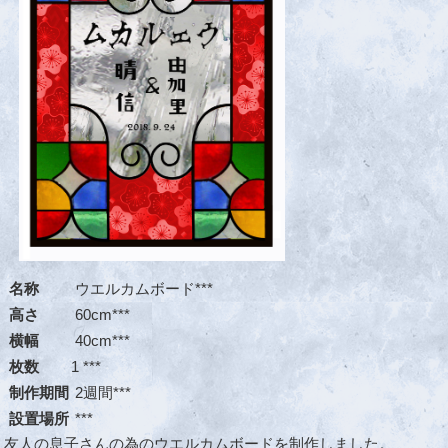
名称
ウエルカムボード***
高さ
60cm***
横幅
40cm***
枚数
1 ***
制作期間
2週間***
設置場所
***
友人の息子さんの為のウエルカムボードを制作しました。