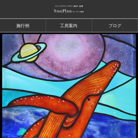
施行例
工房案内
ブログ