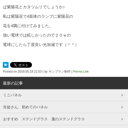
ば紫陽花とカタツムリでしょうか♪
私は紫陽花で4面体のランプに紫陽花の
花を4隅に付けてみました。
強い電球では眩しかったので２０ｗの
電球にしたら丁度良い光加減です（＾＾）
Posted on
2018.05.18 21:03
|
by
サンプラン制作
|
Perma Link
最新の記事
ミニパネル
生徒さん、初めてのパネル
おすすめ ステンドグラス 蓮のステンドグラス