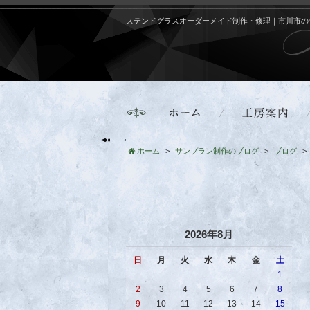
ステンドグラスオーダーメイド制作・修理｜市川市の
ホーム
サンプラン制作のブログ
ブログ
2026年8月
日
月
火
水
木
金
土
1
2
3
4
5
6
7
8
9
10
11
12
13
14
15