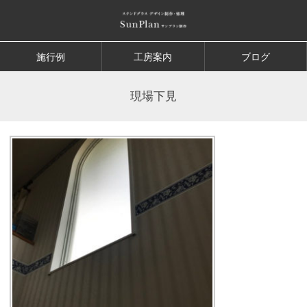
施行例
工房案内
ブログ
現場下見