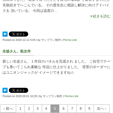
失敗続きでへこんでいる。 その度先生に相談し解決に向けアドバイ
スを 頂いている。 今回は温度の…
続きを読む
Posted on
2020.12.12 4:04
|
by
サンプラン制作
|
Perma Link
生徒さん、処女作
新しい生徒さん、１作目のパネルを完成され ました。 ご自宅でテー
プも巻いてこられ素敵な 作品に仕上がりました。 背景のボーダーに
はユニオンジャックが イメージできますね☆
Posted on
2020.09.01 16:29
|
by
サンプラン制作
|
Perma Link
‹ 前へ
1
2
3
4
5
6
7
8
9
次へ ›