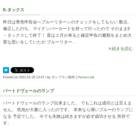
E-タックス
昨日は青色申告会へブルーリターンのチェックをしてもらい 数点、
修正したのち、マイナンバーカードを持って行ったので そのままE
－タックスして終了！ 昔は２月が来ると確定申告の書類をまとめ大
変な思いをしていたが ブルーリター…
続きを読む
Posted on
2021.01.29 13:47
|
by
サンプラン制作
|
Perma Link
パートドヴェールのランプ
パートドヴェールのランプ出来ました。 でもこれは成功とは言えま
せん。 気泡が大量に入ったのです。 本来なら薄いブルーのランプに
なる 予定でした。 今でも失敗は続きますが必ず成功させる 所存で
す。